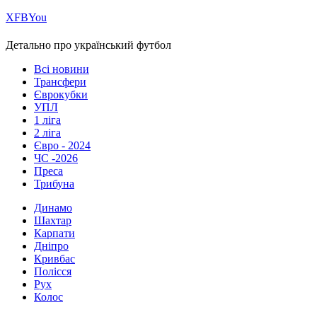
Х
FB
You
Детально про український футбол
Всі новини
Трансфери
Єврокубки
УПЛ
1 ліга
2 ліга
Євро - 2024
ЧС -2026
Преса
Трибуна
Динамо
Шахтар
Карпати
Дніпро
Кривбас
Полісся
Рух
Колос