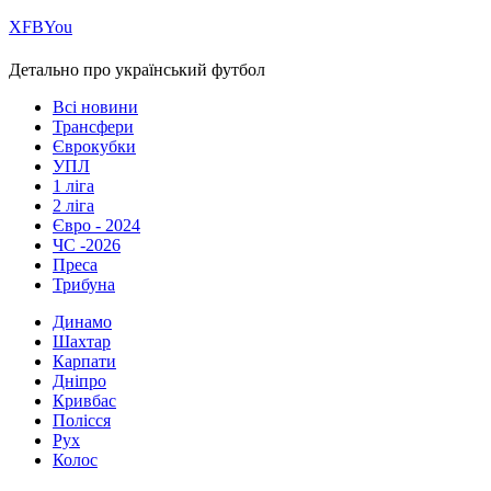
Х
FB
You
Детально про український футбол
Всі новини
Трансфери
Єврокубки
УПЛ
1 ліга
2 ліга
Євро - 2024
ЧС -2026
Преса
Трибуна
Динамо
Шахтар
Карпати
Дніпро
Кривбас
Полісся
Рух
Колос