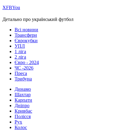
Х
FB
You
Детально про український футбол
Всі новини
Трансфери
Єврокубки
УПЛ
1 ліга
2 ліга
Євро - 2024
ЧС -2026
Преса
Трибуна
Динамо
Шахтар
Карпати
Дніпро
Кривбас
Полісся
Рух
Колос