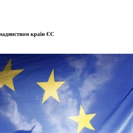
омадянством країн ЄС