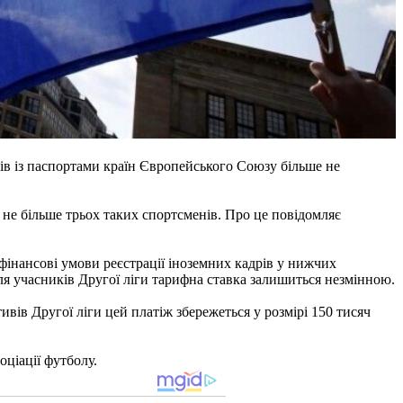
ців із паспортами країн Європейського Союзу більше не
не більше трьох таких спортсменів. Про це повідомляє
інансові умови реєстрації іноземних кадрів у нижчих
для учасників Другої ліги тарифна ставка залишиться незмінною.
ивів Другої ліги цей платіж збережеться у розмірі 150 тисяч
ціації футболу.