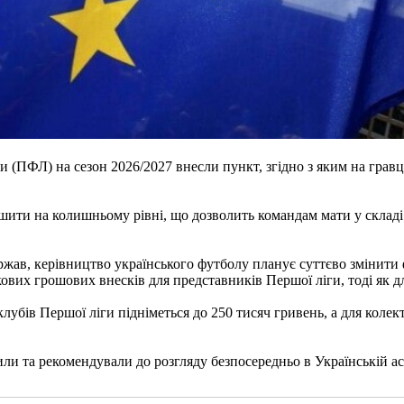
и (ПФЛ) на сезон 2026/2027 внесли пункт, згідно з яким на грав
ити на колишньому рівні, що дозволить командам мати у складі 
жав, керівництво українського футболу планує суттєво змінити ф
кових грошових внесків для представників Першої ліги, тоді як 
убів Першої ліги підніметься до 250 тисяч гривень, а для колект
ли та рекомендували до розгляду безпосередньо в Українській асо