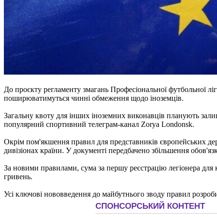
До проєкту регламенту змагань Професіональної футбольної ліг
поширюватимуться чинні обмеження щодо іноземців.
Загальну квоту для інших іноземних виконавців планують залиш
популярний спортивний телеграм-канал Zorya Londonsk.
Окрім пом'якшення правил для представників європейських дер
дивізіонах країни. У документі передбачено збільшення обов'яз
За новими правилами, сума за першу реєстрацію легіонера для кл
гривень.
Усі ключові нововведення до майбутнього зводу правил розроби