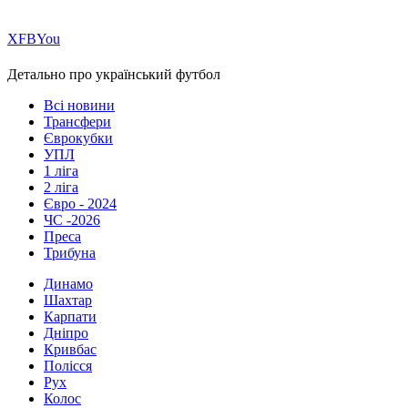
Х
FB
You
Детально про український футбол
Всі новини
Трансфери
Єврокубки
УПЛ
1 ліга
2 ліга
Євро - 2024
ЧС -2026
Преса
Трибуна
Динамо
Шахтар
Карпати
Дніпро
Кривбас
Полісся
Рух
Колос