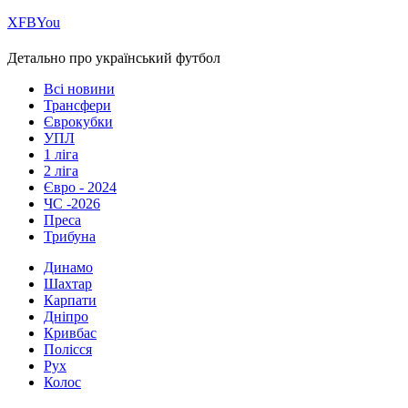
Х
FB
You
Детально про український футбол
Всі новини
Трансфери
Єврокубки
УПЛ
1 ліга
2 ліга
Євро - 2024
ЧС -2026
Преса
Трибуна
Динамо
Шахтар
Карпати
Дніпро
Кривбас
Полісся
Рух
Колос