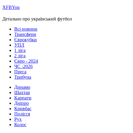
Х
FB
You
Детально про український футбол
Всі новини
Трансфери
Єврокубки
УПЛ
1 ліга
2 ліга
Євро - 2024
ЧС -2026
Преса
Трибуна
Динамо
Шахтар
Карпати
Дніпро
Кривбас
Полісся
Рух
Колос