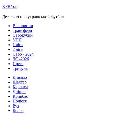
Х
FB
You
Детально про український футбол
Всі новини
Трансфери
Єврокубки
УПЛ
1 ліга
2 ліга
Євро - 2024
ЧС -2026
Преса
Трибуна
Динамо
Шахтар
Карпати
Дніпро
Кривбас
Полісся
Рух
Колос