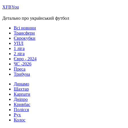
Х
FB
You
Детально про український футбол
Всі новини
Трансфери
Єврокубки
УПЛ
1 ліга
2 ліга
Євро - 2024
ЧС -2026
Преса
Трибуна
Динамо
Шахтар
Карпати
Дніпро
Кривбас
Полісся
Рух
Колос