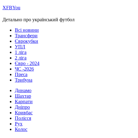
Х
FB
You
Детально про український футбол
Всі новини
Трансфери
Єврокубки
УПЛ
1 ліга
2 ліга
Євро - 2024
ЧС -2026
Преса
Трибуна
Динамо
Шахтар
Карпати
Дніпро
Кривбас
Полісся
Рух
Колос