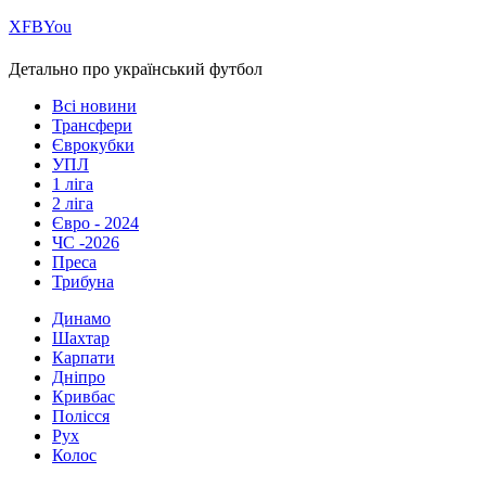
Х
FB
You
Детально про український футбол
Всі новини
Трансфери
Єврокубки
УПЛ
1 ліга
2 ліга
Євро - 2024
ЧС -2026
Преса
Трибуна
Динамо
Шахтар
Карпати
Дніпро
Кривбас
Полісся
Рух
Колос