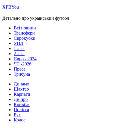
Х
FB
You
Детально про український футбол
Всі новини
Трансфери
Єврокубки
УПЛ
1 ліга
2 ліга
Євро - 2024
ЧС -2026
Преса
Трибуна
Динамо
Шахтар
Карпати
Дніпро
Кривбас
Полісся
Рух
Колос