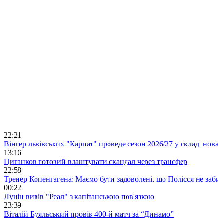
22:21
Вінгер львівських "Карпат" проведе сезон 2026/27 у складі но
13:16
Циганков готовий влаштувати скандал через трансфер
22:58
Тренер Копенгагена: Маємо бути задоволені, що Полісся не заб
00:22
Лунін вивів "Реал" з капітанською пов'язкою
23:39
Віталій Буяльський провів 400-й матч за “Динамо”