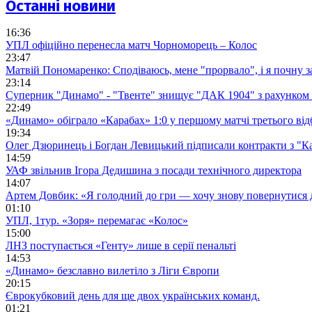
Останні новини
16:36
УПЛ офіційно перенесла матч Чорноморець – Колос
23:47
Матвій Пономаренко: Сподіваюсь, мене "прорвало", і я почну 
23:14
Суперник "Динамо" - "Твенте" знищує "ДАК 1904" з рахунком 
22:49
«Динамо» обіграло «Карабах» 1:0 у першому матчі третього від
19:34
Олег Дзюринець і Богдан Левицький підписали контракти з "К
14:59
УАФ звільнив Ігора Дедишина з посади технічного директора
14:07
Артем Довбик: «Я голодний до гри — хочу знову повернутися 
01:10
УПЛ, 1тур. «Зоря» перемагає «Колос»
15:00
ЛНЗ поступається «Генту» лише в серії пенальті
14:53
«Динамо» безславно вилетіло з Ліги Європи
20:15
Єврокубковий день для ще двох українських команд.
01:21