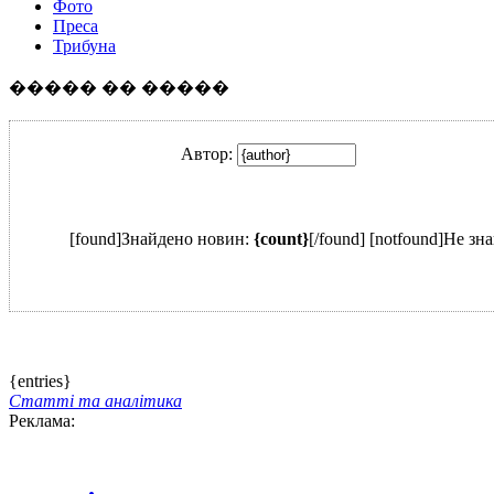
Фото
Преса
Трибуна
����� �� �����
Автор:
[found]Знайдено новин:
{count}
[/found] [notfound]Не зн
{entries}
Статті та аналітика
Реклама: