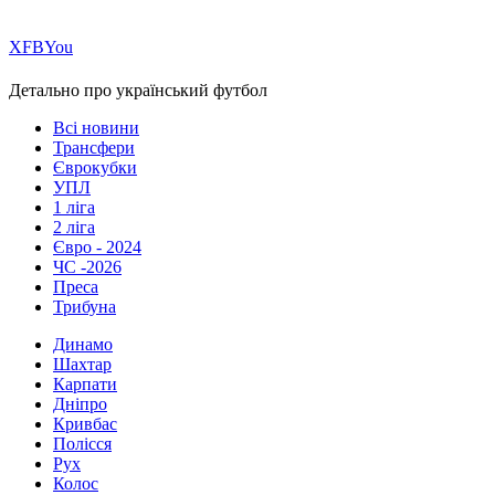
Х
FB
You
Детально про український футбол
Всі новини
Трансфери
Єврокубки
УПЛ
1 ліга
2 ліга
Євро - 2024
ЧС -2026
Преса
Трибуна
Динамо
Шахтар
Карпати
Дніпро
Кривбас
Полісся
Рух
Колос