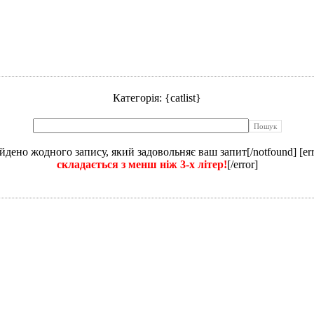
Категорія: {catlist}
айдено жодного запису, який задовольняє ваш запит[/notfound] [err
складається з менш ніж 3-х літер!
[/error]