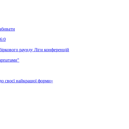
забивати
6:0
біркового раунду Ліги конференцій
арпатами"
до своєї найкращої форми»