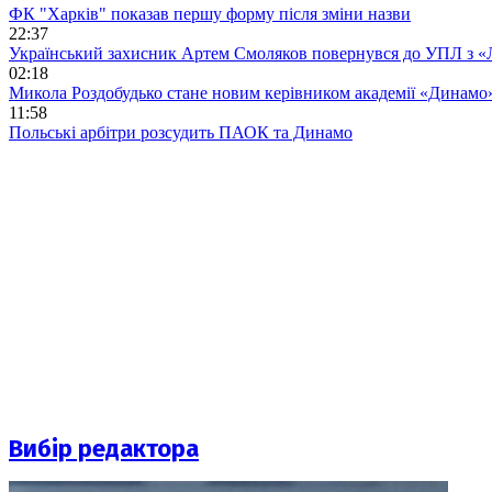
ФК "Харків" показав першу форму після зміни назви
22:37
Український захисник Артем Смоляков повернувся до УПЛ з 
02:18
Микола Роздобудько стане новим керівником академії «Динамо
11:58
Польські арбітри розсудить ПАОК та Динамо
Вибір редактора