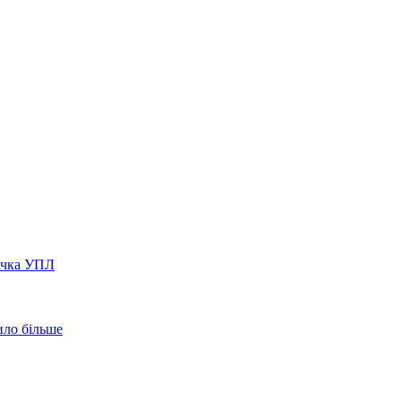
вачка УПЛ
ило більше