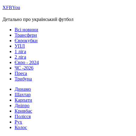
Х
FB
You
Детально про український футбол
Всі новини
Трансфери
Єврокубки
УПЛ
1 ліга
2 ліга
Євро - 2024
ЧС -2026
Преса
Трибуна
Динамо
Шахтар
Карпати
Дніпро
Кривбас
Полісся
Рух
Колос