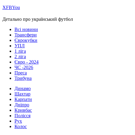
Х
FB
You
Детально про український футбол
Всі новини
Трансфери
Єврокубки
УПЛ
1 ліга
2 ліга
Євро - 2024
ЧС -2026
Преса
Трибуна
Динамо
Шахтар
Карпати
Дніпро
Кривбас
Полісся
Рух
Колос