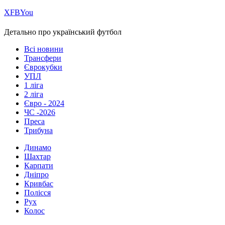
Х
FB
You
Детально про український футбол
Всі новини
Трансфери
Єврокубки
УПЛ
1 ліга
2 ліга
Євро - 2024
ЧС -2026
Преса
Трибуна
Динамо
Шахтар
Карпати
Дніпро
Кривбас
Полісся
Рух
Колос