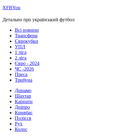
Х
FB
You
Детально про український футбол
Всі новини
Трансфери
Єврокубки
УПЛ
1 ліга
2 ліга
Євро - 2024
ЧС -2026
Преса
Трибуна
Динамо
Шахтар
Карпати
Дніпро
Кривбас
Полісся
Рух
Колос