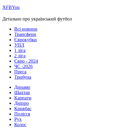
Х
FB
You
Детально про український футбол
Всі новини
Трансфери
Єврокубки
УПЛ
1 ліга
2 ліга
Євро - 2024
ЧС -2026
Преса
Трибуна
Динамо
Шахтар
Карпати
Дніпро
Кривбас
Полісся
Рух
Колос