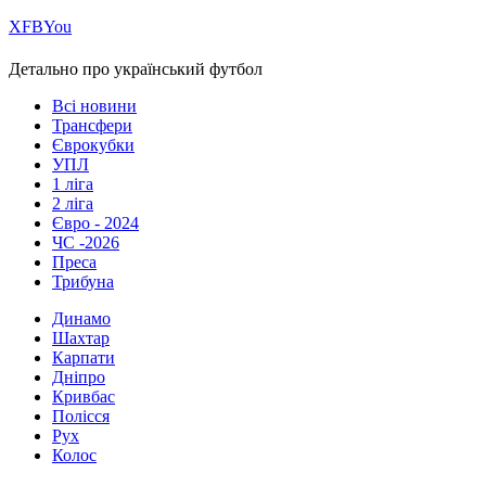
Х
FB
You
Детально про український футбол
Всі новини
Трансфери
Єврокубки
УПЛ
1 ліга
2 ліга
Євро - 2024
ЧС -2026
Преса
Трибуна
Динамо
Шахтар
Карпати
Дніпро
Кривбас
Полісся
Рух
Колос