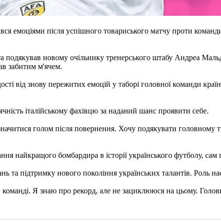
ився емоціями після успішного товариського матчу проти коман
та подякував новому очільнику тренерського штабу Андреа Мальде
ав забитим м'ячем.
ості від знову пережитих емоцій у таборі головної команди краї
ячність італійському фахівцю за наданий шанс проявити себе.
значитися голом після повернення. Хочу подякувати головному тре
ання найкращого бомбардира в історії українського футболу, сам
ь та підтримку нового покоління українських талантів. Роль наст
 команді. Я знаю про рекорд, але не зациклююся на цьому. Голо