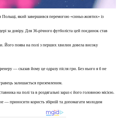
ди Польщі, який завершився перемогою «синьо-жовтих» із
рі за довіру. Для 36-річного футболіста цей поєдинок став
ни. Його поява на полі з перших хвилин довела високу
неру — сказав йому це одразу після гри. Без нього я б не
 гравець залишається приземленим.
авника на полі та в роздягальні зараз є його головною місією.
вне — приносити користь збірній та допомагати молодим