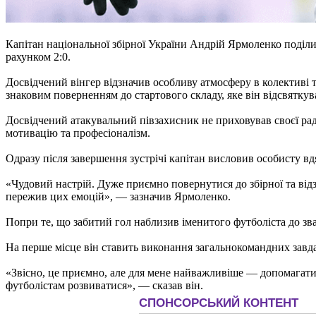
Капітан національної збірної України Андрій Ярмоленко поділ
рахунком 2:0.
Досвідчений вінгер відзначив особливу атмосферу в колективі 
знаковим поверненням до стартового складу, яке він відсвяткув
Досвідчений атакувальний півзахисник не приховував своєї рад
мотивацію та професіоналізм.
Одразу після завершення зустрічі капітан висловив особисту вд
«Чудовий настрій. Дуже приємно повернутися до збірної та від
пережив цих емоцій», — зазначив Ярмоленко.
Попри те, що забитий гол наблизив іменитого футболіста до зв
На перше місце він ставить виконання загальнокомандних завдан
«Звісно, це приємно, але для мене найважливіше — допомагати
футболістам розвиватися», — сказав він.