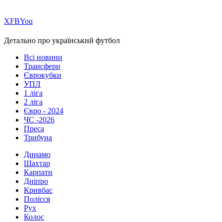
Х
FB
You
Детально про український футбол
Всі новини
Трансфери
Єврокубки
УПЛ
1 ліга
2 ліга
Євро - 2024
ЧС -2026
Преса
Трибуна
Динамо
Шахтар
Карпати
Дніпро
Кривбас
Полісся
Рух
Колос