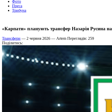
Фото
Преса
Трибуна
«Карпати» планують трансфер Назарія Русина на
Трансфери
— 2 червня 2026 —
Artem
Переглядів: 259
Поділитись: