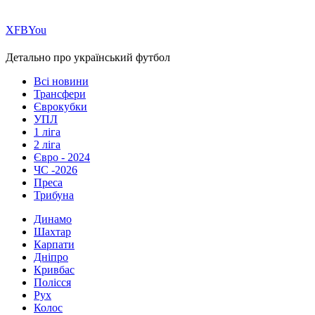
Х
FB
You
Детально про український футбол
Всі новини
Трансфери
Єврокубки
УПЛ
1 ліга
2 ліга
Євро - 2024
ЧС -2026
Преса
Трибуна
Динамо
Шахтар
Карпати
Дніпро
Кривбас
Полісся
Рух
Колос