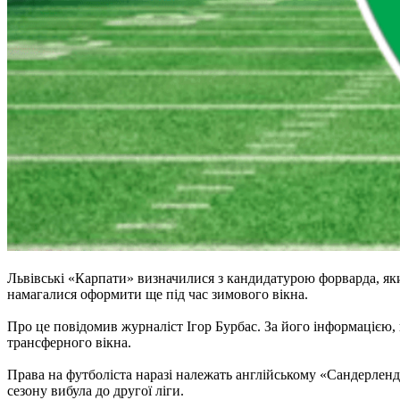
Львівські «Карпати» визначилися з кандидатурою форварда, яки
намагалися оформити ще під час зимового вікна.
Про це повідомив журналіст Ігор Бурбас. За його інформацією,
трансферного вікна.
Права на футболіста наразі належать англійському «Сандерленд
сезону вибула до другої ліги.