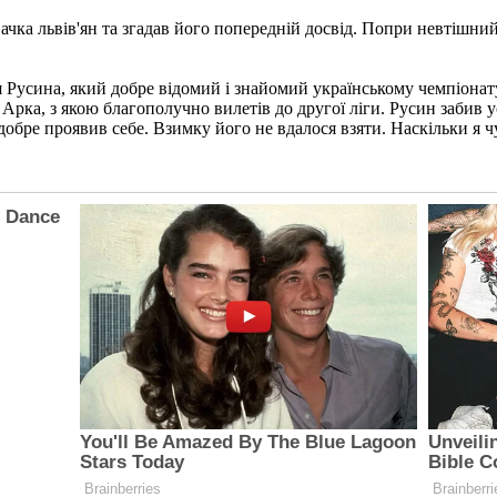
чка львів'ян та згадав його попередній досвід. Попри невтішний
я Русина, який добре відомий і знайомий українському чемпіонату
 Арка, з якою благополучно вилетів до другої ліги. Русин забив 
, добре проявив себе. Взимку його не вдалося взяти. Наскільки я 