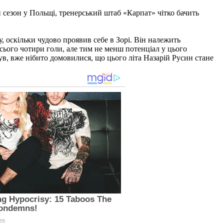
 сезон у Польщі, тренерський штаб «Карпат» чітко бачить
, оскільки чудово проявив себе в Зорі. Він належить
усього чотири голи, але тим не менш потенціал у цього
чув, вже нібито домовилися, що цього літа Назарій Русин стане