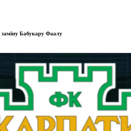
 заміну Бабукару Фаалу