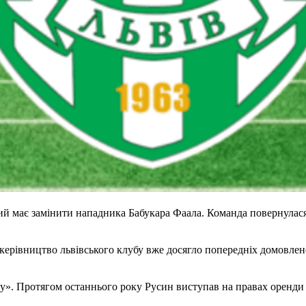
й має замінити нападника Бабукара Фаала. Команда повернулася 
 керівництво львівського клубу вже досягло попередніх домовлен
у». Протягом останнього року Русин виступав на правах оренди 