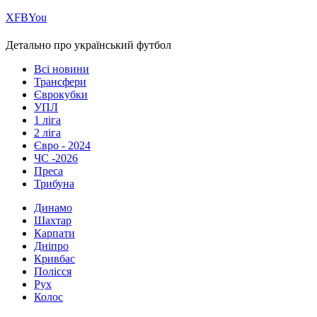
Х
FB
You
Детально про український футбол
Всі новини
Трансфери
Єврокубки
УПЛ
1 ліга
2 ліга
Євро - 2024
ЧС -2026
Преса
Трибуна
Динамо
Шахтар
Карпати
Дніпро
Кривбас
Полісся
Рух
Колос