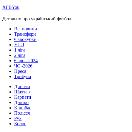
Х
FB
You
Детально про український футбол
Всі новини
Трансфери
Єврокубки
УПЛ
1 ліга
2 ліга
Євро - 2024
ЧС -2026
Преса
Трибуна
Динамо
Шахтар
Карпати
Дніпро
Кривбас
Полісся
Рух
Колос