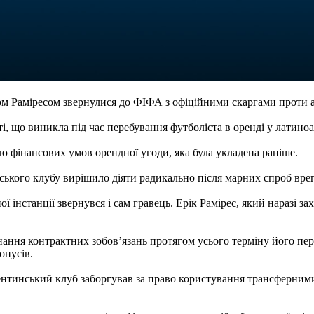
м Раміресом звернулися до ФІФА з офіційними скаргами проти а
, що виникла під час перебування футболіста в оренді у латино
 фінансових умов орендної угоди, яка була укладена раніше.
вського клубу вирішило діяти радикально після марних спроб в
 інстанції звернувся і сам гравець. Ерік Рамірес, який наразі з
ання контрактних зобов’язань протягом усього терміну його пере
онусів.
ентинський клуб заборгував за право користування трансферними