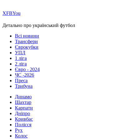
Х
FB
You
Детально про український футбол
Всі новини
Трансфери
Єврокубки
УПЛ
1 ліга
2 ліга
Євро - 2024
ЧС -2026
Преса
Трибуна
Динамо
Шахтар
Карпати
Дніпро
Кривбас
Полісся
Рух
Колос