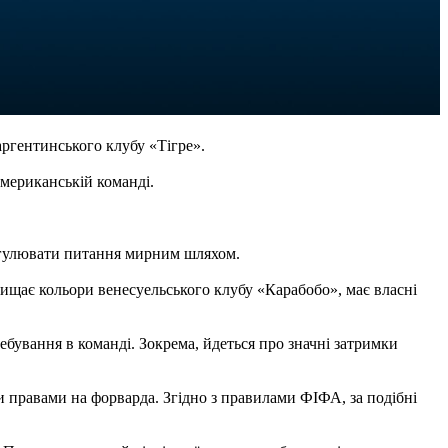
ргентинського клубу «Тігре».
американській команді.
регулювати питання мирним шляхом.
ахищає кольори венесуельського клубу «Карабобо», має власні
бування в команді. Зокрема, йдеться про значні затримки
 правами на форварда. Згідно з правилами ФІФА, за подібні