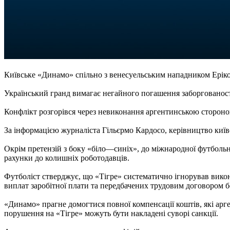
Київське «Динамо» спільно з венесуельським нападником Еріко
Український гранд вимагає негайного погашення заборгованості
Конфлікт розгорівся через невиконання аргентинською стороною
За інформацією журналіста Гільєрмо Кардосо, керівництво киї
Окрім претензій з боку «біло—синіх», до міжнародної футбольної
рахунки до колишніх роботодавців.
Футболіст стверджує, що «Тігре» систематично ігнорував викон
виплат заробітної плати та передбачених трудовим договором б
«Динамо» прагне домогтися повної компенсації коштів, які арг
порушення на «Тігре» можуть бути накладені суворі санкції.