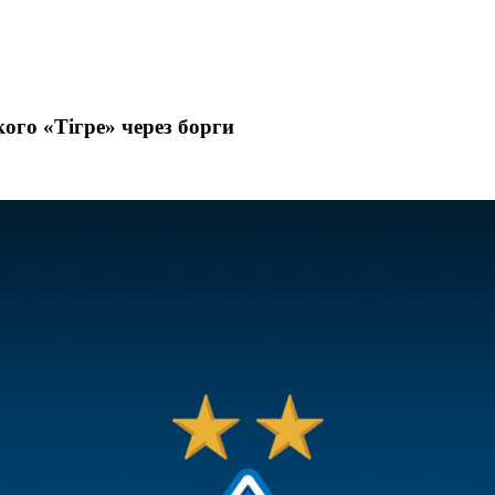
ого «Тігре» через борги