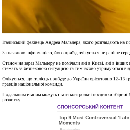
Італійський фахівець Андреа Мальдера, якого розглядають на по
За наявною інформацією, його приїзд очікується не раніше сер
Станом на зараз Мальдеру не помічали ані в Києві, ані в інши
стежать за безпековою ситуацією та тимчасово утримуються від
Очікується, що італієць прибуде до України орієнтовно 12–13 т
гравців національної команди.
Подальшим етапом можуть стати контрольні поєдинки збірної Ук
розвитку.