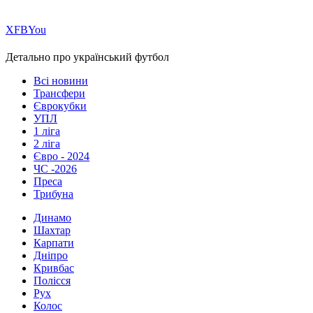
Х
FB
You
Детально про український футбол
Всі новини
Трансфери
Єврокубки
УПЛ
1 ліга
2 ліга
Євро - 2024
ЧС -2026
Преса
Трибуна
Динамо
Шахтар
Карпати
Дніпро
Кривбас
Полісся
Рух
Колос