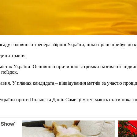
саду головного тренера збірної України, поки що не прибув до к
едини травня.
х містах України. Основною причиною затримки називають підвищ
 поїздок.
равня. У планах кандидата – відвідування матчів за участю пров
раїни проти Польщі та Данії. Саме ці матчі мають стати показо