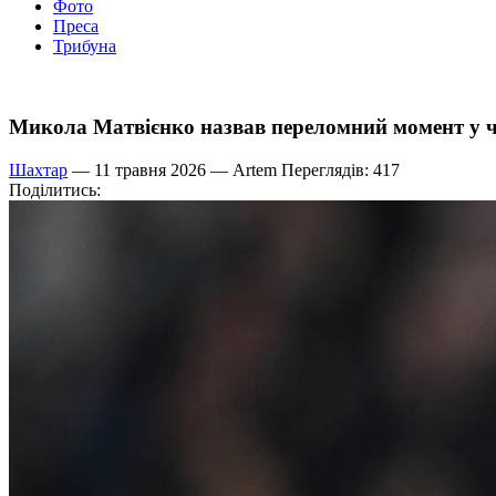
Фото
Преса
Трибуна
Микола Матвієнко назвав переломний момент у 
Шахтар
— 11 травня 2026 —
Artem
Переглядів: 417
Поділитись: