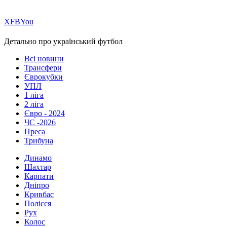
Х
FB
You
Детально про український футбол
Всі новини
Трансфери
Єврокубки
УПЛ
1 ліга
2 ліга
Євро - 2024
ЧС -2026
Преса
Трибуна
Динамо
Шахтар
Карпати
Дніпро
Кривбас
Полісся
Рух
Колос