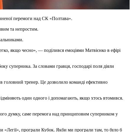
вненої перемоги над СК «Полтава».
ивим та непростим.
вальниками.
легко, якщо чесно», — поділився емоціями Матвієнко в ефірі
оку суперника. За словами гравця, господарі поля діяли
ив головний тренер. Це дозволило команді ефективно
ь, підміняють один одного і допомагають, якщо хтось втомився.
його думку, саме перемога над принциповим суперником у
 «Легії», програли Кубок. Якби ми програли там, то було б