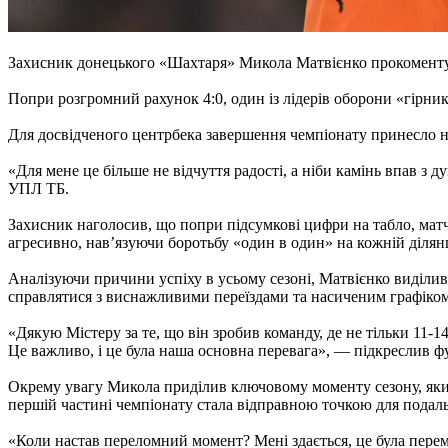
Захисник донецького «Шахтаря» Микола Матвієнко прокоментув
Попри розгромний рахунок 4:0, один із лідерів оборони «гірни
Для досвідченого центрбека завершення чемпіонату принесло н
«Для мене це більше не відчуття радості, а ніби камінь впав з
УПЛ ТБ.
Захисник наголосив, що попри підсумкові цифри на табло, матч
агресивно, нав’язуючи боротьбу «один в один» на кожній ділян
Аналізуючи причини успіху в усьому сезоні, Матвієнко виділив
справлятися з виснажливими переїздами та насиченим графіком
«Дякую Містеру за те, що він зробив команду, де не тільки 11-14
Це важливо, і це була наша основна перевага», — підкреслив фу
Окрему увагу Микола приділив ключовому моменту сезону, який
першій частині чемпіонату стала відправною точкою для подал
«Коли настав переломний момент? Мені здається, це була перем