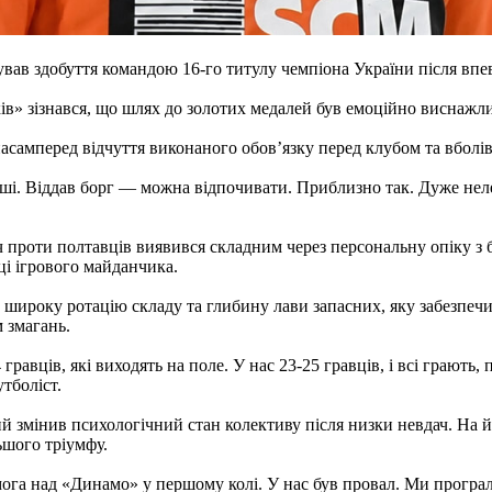
ав здобуття командою 16-го титулу чемпіона України після впе
ків» зізнався, що шлях до золотих медалей був емоційно виснажл
асамперед відчуття виконаного обов’язку перед клубом та вболі
 душі. Віддав борг — можна відпочивати. Приблизно так. Дуже не
 проти полтавців виявився складним через персональну опіку з б
ці ігрового майданчика.
 широку ротацію складу та глибину лави запасних, яку забезпеч
 змагань.
 гравців, які виходять на поле. У нас 23-25 гравців, і всі грают
тболіст.
 змінив психологічний стан колективу після низки невдач. На 
ьшого тріумфу.
ога над «Динамо» у першому колі. У нас був провал. Ми програли