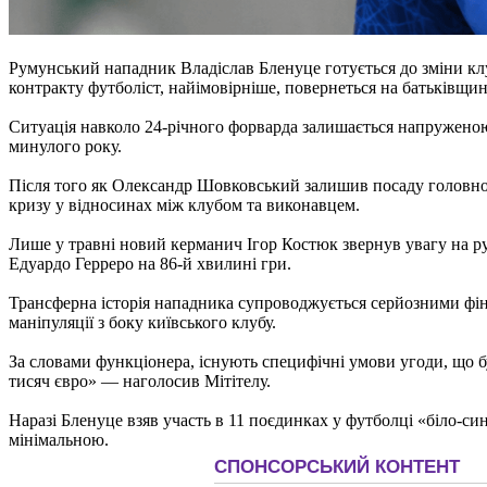
Румунський нападник Владіслав Бленуце готується до зміни клу
контракту футболіст, найімовірніше, повернеться на батьківщин
Ситуація навколо 24-річного форварда залишається напруженою 
минулого року.
Після того як Олександр Шовковський залишив посаду головного
кризу у відносинах між клубом та виконавцем.
Лише у травні новий керманич Ігор Костюк звернув увагу на р
Едуардо Герреро на 86-й хвилині гри.
Трансферна історія нападника супроводжується серйозними фі
маніпуляції з боку київського клубу.
За словами функціонера, існують специфічні умови угоди, що бул
тисяч євро» — наголосив Мітітелу.
Наразі Бленуце взяв участь в 11 поєдинках у футболці «біло-с
мінімальною.