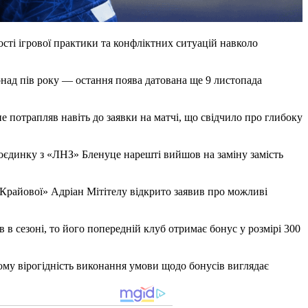
сті ігрової практики та конфліктних ситуацій навколо
онад пів року — остання поява датована ще 9 листопада
 потрапляв навіть до заявки на матчі, що свідчило про глибоку
оєдинку з «ЛНЗ» Бленуце нарешті вийшов на заміну замість
Крайової» Адріан Мітітелу відкрито заявив про можливі
 в сезоні, то його попередній клуб отримає бонус у розмірі 300
тому вірогідність виконання умови щодо бонусів виглядає