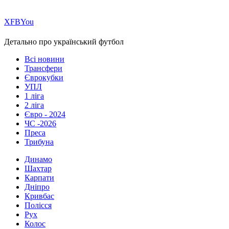
Х
FB
You
Детально про український футбол
Всі новини
Трансфери
Єврокубки
УПЛ
1 ліга
2 ліга
Євро - 2024
ЧС -2026
Преса
Трибуна
Динамо
Шахтар
Карпати
Дніпро
Кривбас
Полісся
Рух
Колос