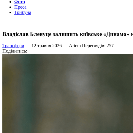
Фото
Преса
Трибуна
Владіслав Бленуце залишить київське «Динамо» н
Трансфери
— 12 травня 2026 —
Artem
Переглядів: 257
Поділитись: