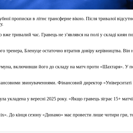
бної прописки в літнє трансферне вікно. Після тривалої відсутно
у.
вже тривалий час. Гравець не з’являвся на полі у складі киян п
 тренера, Бленуце остаточно втратив довіру керівництва. Він не
умуна, включивши його до складу на матч проти «Шахтаря». У п
нансовими звинуваченнями. Фінансовий директор «Університаті 
а укладена у вересні 2025 року. «Якщо гравець зіграє 15+ матчів
иніх». До кінця сезону «Динамо» має провести лише чотири гри, 