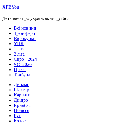
Х
FB
You
Детально про український футбол
Всі новини
Трансфери
Єврокубки
УПЛ
1 ліга
2 ліга
Євро - 2024
ЧС -2026
Преса
Трибуна
Динамо
Шахтар
Карпати
Дніпро
Кривбас
Полісся
Рух
Колос