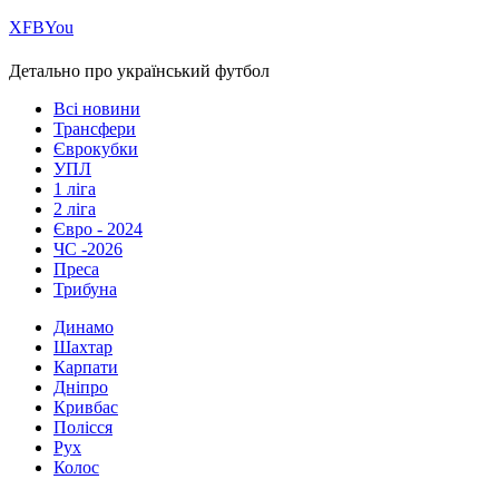
Х
FB
You
Детально про український футбол
Всі новини
Трансфери
Єврокубки
УПЛ
1 ліга
2 ліга
Євро - 2024
ЧС -2026
Преса
Трибуна
Динамо
Шахтар
Карпати
Дніпро
Кривбас
Полісся
Рух
Колос