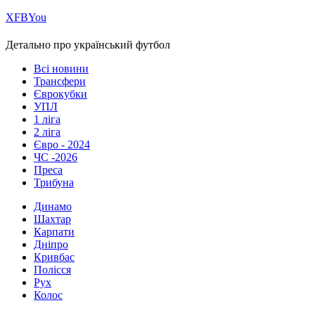
Х
FB
You
Детально про український футбол
Всі новини
Трансфери
Єврокубки
УПЛ
1 ліга
2 ліга
Євро - 2024
ЧС -2026
Преса
Трибуна
Динамо
Шахтар
Карпати
Дніпро
Кривбас
Полісся
Рух
Колос