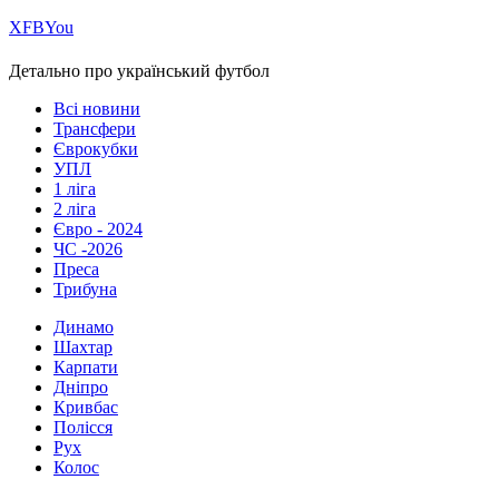
Х
FB
You
Детально про український футбол
Всі новини
Трансфери
Єврокубки
УПЛ
1 ліга
2 ліга
Євро - 2024
ЧС -2026
Преса
Трибуна
Динамо
Шахтар
Карпати
Дніпро
Кривбас
Полісся
Рух
Колос