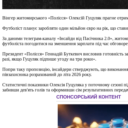
Вінгер житомирського «Полісся» Олексій Гуцуляк прагне отрима
Футболіст планує заробляти один мільйон євро на рік, що став
За даними телеграм-каналу «Інсайди від Пасічника 2.0», житом
футболіста погодитися на зменшення зарплати під час обговоре
Президент «Полісся» Геннадій Буткевич висловив готовність за
разі, якщо Гуцуляк підпише угоду на три роки».
Попри таку пропозицію, інсайдери стверджують, що виконання
півзахисника розрахований до літа 2026 року.
Статистичні показники Олексія Гуцуляка у поточному сезоні пі
забивши дев'ять голів та оформивши сім результативних переда