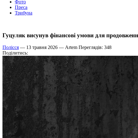
Фото
Преса
Трибуна
Гуцуляк висунув фінансові умови для продовженн
Полісся
— 13 травня 2026 —
Artem
Переглядів: 348
Поділитись: