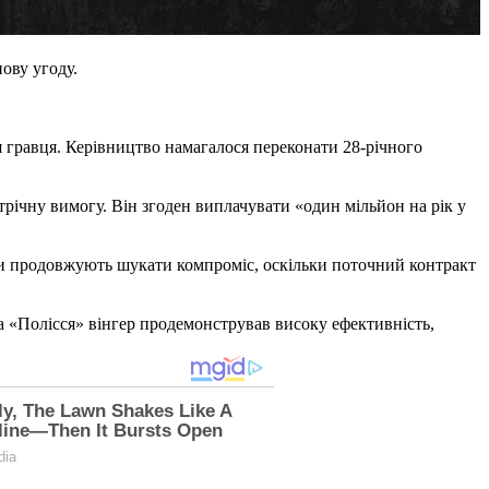
ову угоду.
 гравця. Керівництво намагалося переконати 28-річного
річну вимогу. Він згоден виплачувати «один мільйон на рік у
ни продовжують шукати компроміс, оскільки поточний контракт
а «Полісся» вінгер продемонстрував високу ефективність,