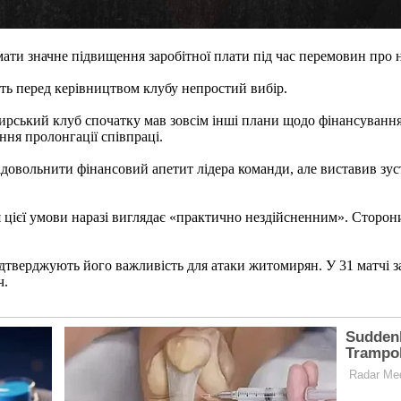
ти значне підвищення заробітної плати під час перемовин про н
ить перед керівництвом клубу непростий вибір.
ирський клуб спочатку мав зовсім інші плани щодо фінансування
ння пролонгації співпраці.
довольнити фінансовий апетит лідера команди, але виставив зуст
 цієї умови наразі виглядає «практично нездійсненним». Сторо
дтверджують його важливість для атаки житомирян. У 31 матчі з
ч.