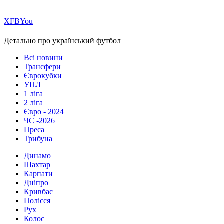
Х
FB
You
Детально про український футбол
Всі новини
Трансфери
Єврокубки
УПЛ
1 ліга
2 ліга
Євро - 2024
ЧС -2026
Преса
Трибуна
Динамо
Шахтар
Карпати
Дніпро
Кривбас
Полісся
Рух
Колос