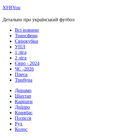
Х
FB
You
Детально про український футбол
Всі новини
Трансфери
Єврокубки
УПЛ
1 ліга
2 ліга
Євро - 2024
ЧС -2026
Преса
Трибуна
Динамо
Шахтар
Карпати
Дніпро
Кривбас
Полісся
Рух
Колос