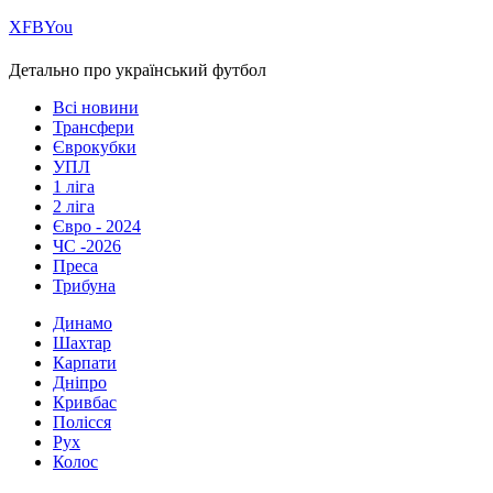
Х
FB
You
Детально про український футбол
Всі новини
Трансфери
Єврокубки
УПЛ
1 ліга
2 ліга
Євро - 2024
ЧС -2026
Преса
Трибуна
Динамо
Шахтар
Карпати
Дніпро
Кривбас
Полісся
Рух
Колос