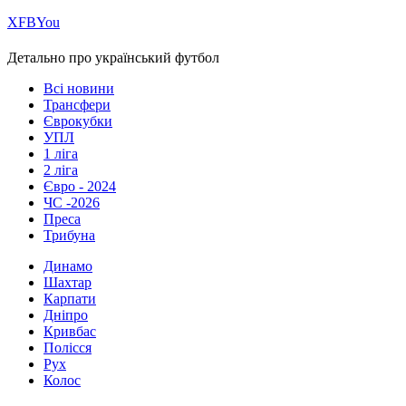
Х
FB
You
Детально про український футбол
Всі новини
Трансфери
Єврокубки
УПЛ
1 ліга
2 ліга
Євро - 2024
ЧС -2026
Преса
Трибуна
Динамо
Шахтар
Карпати
Дніпро
Кривбас
Полісся
Рух
Колос