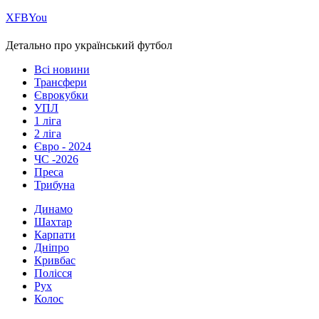
Х
FB
You
Детально про український футбол
Всі новини
Трансфери
Єврокубки
УПЛ
1 ліга
2 ліга
Євро - 2024
ЧС -2026
Преса
Трибуна
Динамо
Шахтар
Карпати
Дніпро
Кривбас
Полісся
Рух
Колос