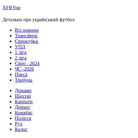
Х
FB
You
Детально про український футбол
Всі новини
Трансфери
Єврокубки
УПЛ
1 ліга
2 ліга
Євро - 2024
ЧС -2026
Преса
Трибуна
Динамо
Шахтар
Карпати
Дніпро
Кривбас
Полісся
Рух
Колос