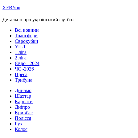
Х
FB
You
Детально про український футбол
Всі новини
Трансфери
Єврокубки
УПЛ
1 ліга
2 ліга
Євро - 2024
ЧС -2026
Преса
Трибуна
Динамо
Шахтар
Карпати
Дніпро
Кривбас
Полісся
Рух
Колос