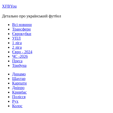
Х
FB
You
Детально про український футбол
Всі новини
Трансфери
Єврокубки
УПЛ
1 ліга
2 ліга
Євро - 2024
ЧС -2026
Преса
Трибуна
Динамо
Шахтар
Карпати
Дніпро
Кривбас
Полісся
Рух
Колос