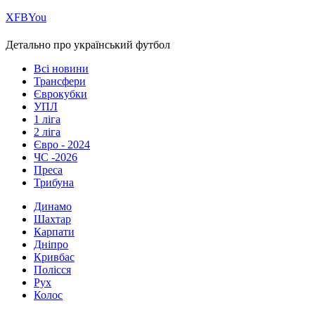
Х
FB
You
Детально про український футбол
Всі новини
Трансфери
Єврокубки
УПЛ
1 ліга
2 ліга
Євро - 2024
ЧС -2026
Преса
Трибуна
Динамо
Шахтар
Карпати
Дніпро
Кривбас
Полісся
Рух
Колос