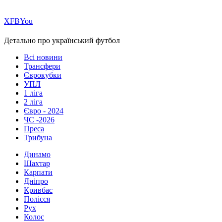
Х
FB
You
Детально про український футбол
Всі новини
Трансфери
Єврокубки
УПЛ
1 ліга
2 ліга
Євро - 2024
ЧС -2026
Преса
Трибуна
Динамо
Шахтар
Карпати
Дніпро
Кривбас
Полісся
Рух
Колос