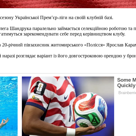
зону Української Прем’єр-ліги на своїй клубній базі.
лега Шандрука паралельно займається селекційною роботою та пе
гатимуться зарекомендувати себе перед керівництвом клубу.
ав 20-річний півзахисник житомирського «Полісся» Ярослав Кара
наразі розглядає варіант із його довгостроковою орендою у бро