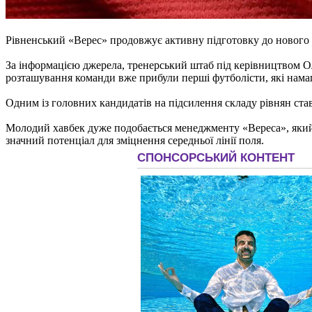
Рівненський «Верес» продовжує активну підготовку до нового се
За інформацією джерела, тренерський штаб під керівництвом О
розташування команди вже прибули перші футболісти, які нама
Одним із головних кандидатів на підсилення складу рівнян ст
Молодий хавбек дуже подобається менеджменту «Вереса», який 
значний потенціал для зміцнення середньої лінії поля.