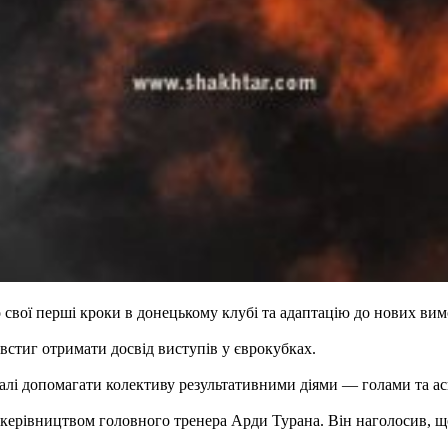
свої перші кроки в донецькому клубі та адаптацію до нових вим
встиг отримати досвід виступів у єврокубках.
адалі допомагати колективу результативними діями — голами та а
керівництвом головного тренера Арди Турана. Він наголосив, що