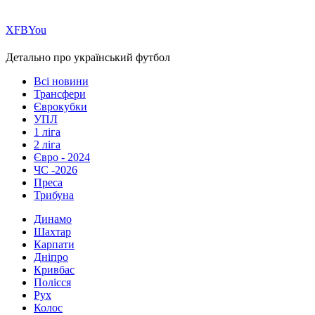
Х
FB
You
Детально про український футбол
Всі новини
Трансфери
Єврокубки
УПЛ
1 ліга
2 ліга
Євро - 2024
ЧС -2026
Преса
Трибуна
Динамо
Шахтар
Карпати
Дніпро
Кривбас
Полісся
Рух
Колос