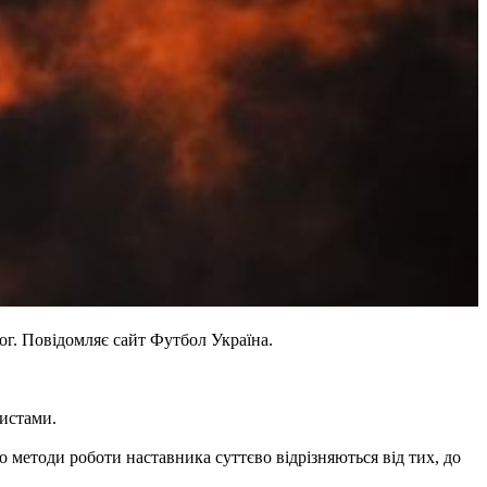
ог. Повідомляє сайт Футбол Україна.
систами.
 методи роботи наставника суттєво відрізняються від тих, до