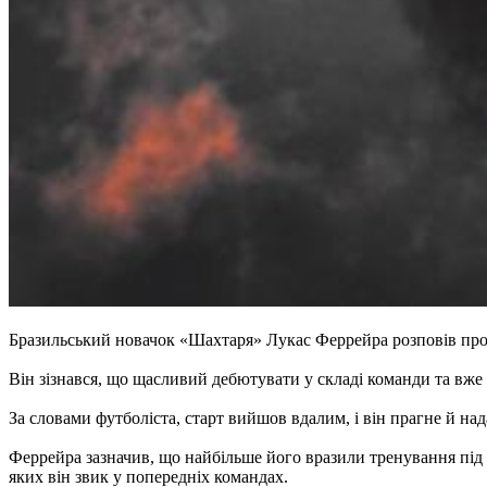
Бразильський новачок «Шахтаря» Лукас Феррейра розповів про 
Він зізнався, що щасливий дебютувати у складі команди та вже 
За словами футболіста, старт вийшов вдалим, і він прагне й н
Феррейра зазначив, що найбільше його вразили тренування під 
яких він звик у попередніх командах.