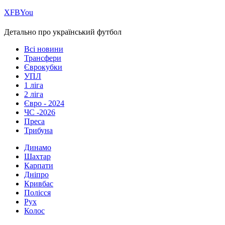
Х
FB
You
Детально про український футбол
Всі новини
Трансфери
Єврокубки
УПЛ
1 ліга
2 ліга
Євро - 2024
ЧС -2026
Преса
Трибуна
Динамо
Шахтар
Карпати
Дніпро
Кривбас
Полісся
Рух
Колос