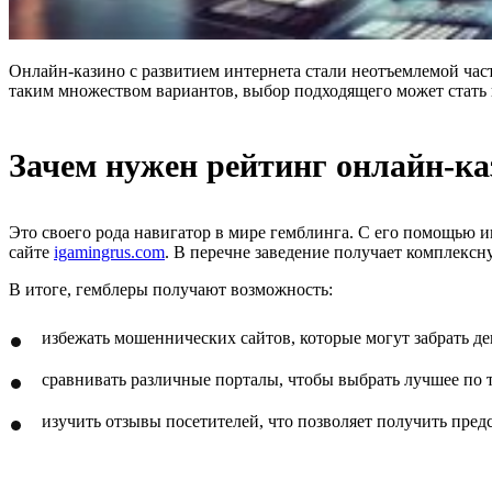
Онлайн-казино с развитием интернета стали неотъемлемой час
таким множеством вариантов, выбор подходящего может стать
Зачем нужен рейтинг онлайн-ка
Это своего рода навигатор в мире гемблинга. С его помощью 
сайте
igamingrus.com
. В перечне заведение получает комплекс
В итоге, гемблеры получают возможность:
избежать мошеннических сайтов, которые могут забрать д
сравнивать различные порталы, чтобы выбрать лучшее по т
изучить отзывы посетителей, что позволяет получить пред