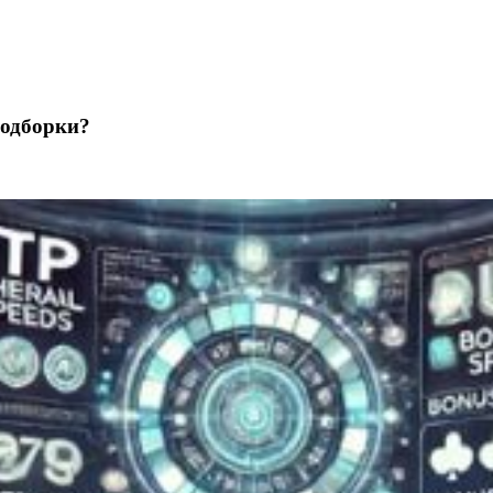
подборки?