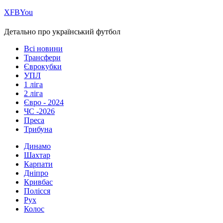
Х
FB
You
Детально про український футбол
Всі новини
Трансфери
Єврокубки
УПЛ
1 ліга
2 ліга
Євро - 2024
ЧС -2026
Преса
Трибуна
Динамо
Шахтар
Карпати
Дніпро
Кривбас
Полісся
Рух
Колос