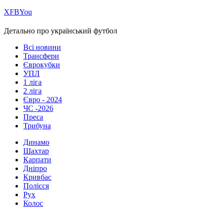
Х
FB
You
Детально про український футбол
Всі новини
Трансфери
Єврокубки
УПЛ
1 ліга
2 ліга
Євро - 2024
ЧС -2026
Преса
Трибуна
Динамо
Шахтар
Карпати
Дніпро
Кривбас
Полісся
Рух
Колос