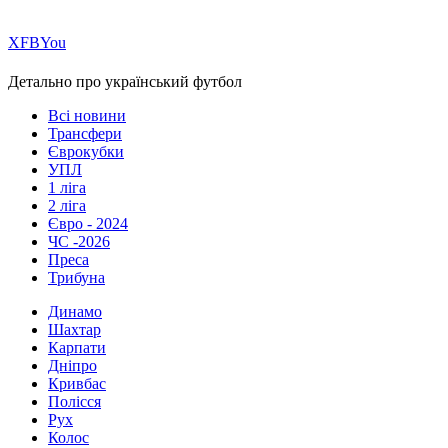
Х
FB
You
Детально про український футбол
Всі новини
Трансфери
Єврокубки
УПЛ
1 ліга
2 ліга
Євро - 2024
ЧС -2026
Преса
Трибуна
Динамо
Шахтар
Карпати
Дніпро
Кривбас
Полісся
Рух
Колос