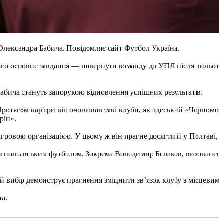
лександра Бабича. Повідомляє сайт Футбол Україна.
Його основне завдання — повернути команду до УПЛ після вильоту
Бабича стануть запорукою відновлення успішних результатів.
ротягом кар'єри він очолював такі клуби, як одеський «Чорном
рін».
гровою організацією. У цьому ж він прагне досягти й у Полтаві, 
і з полтавським футболом. Зокрема Володимир Бєлаков, вихованец
 вибір демонструє прагнення зміцнити зв’язок клубу з місцеви
на.