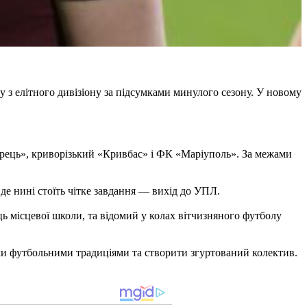
 з елітного дивізіону за підсумками минулого сезону. У новому
орець», криворізький «Кривбас» і ФК «Маріуполь». За межами
де нині стоїть чітке завдання — вихід до УПЛ.
ь місцевої школи, та відомий у колах вітчизняного футболу
ми футбольними традиціями та створити згуртований колектив.