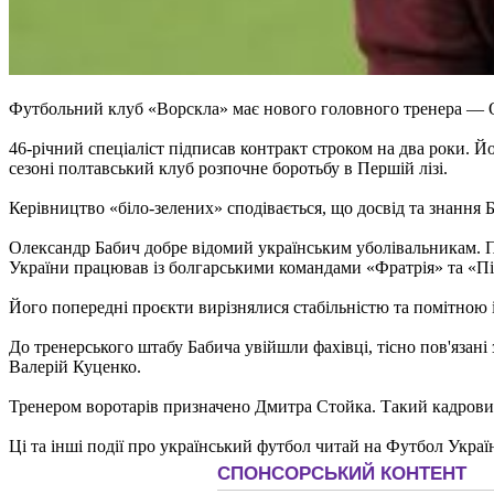
Футбольний клуб «Ворскла» має нового головного тренера — О
46-річний спеціаліст підписав контракт строком на два роки. 
сезоні полтавський клуб розпочне боротьбу в Першій лізі.
Керівництво «біло-зелених» сподівається, що досвід та знання 
Олександр Бабич добре відомий українським уболівальникам. П
України працював із болгарськими командами «Фратрія» та «Пі
Його попередні проєкти вирізнялися стабільністю та помітною і
До тренерського штабу Бабича увійшли фахівці, тісно пов'язан
Валерій Куценко.
Тренером воротарів призначено Дмитра Стойка. Такий кадровий
Ці та інші події про український футбол читай на Футбол Украї