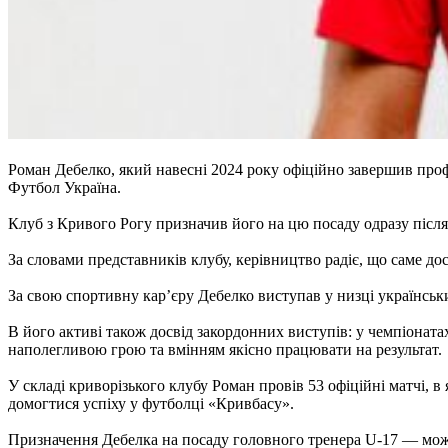
Роман Дебелко, який навесні 2024 року офіційно завершив проф
Футбол Україна.
Клуб з Кривого Рогу призначив його на цю посаду одразу після 
За словами представників клубу, керівництво радіє, що саме д
За свою спортивну кар’єру Дебелко виступав у низці українськ
В його активі також досвід закордонних виступів: у чемпіонатах
наполегливою грою та вмінням якісно працювати на результат.
У складі криворізького клубу Роман провів 53 офіційні матчі, 
домогтися успіху у футболці «Кривбасу».
Призначення Дебелка на посаду головного тренера U-17 — можл