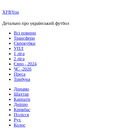
Х
FB
You
Детально про український футбол
Всі новини
Трансфери
Єврокубки
УПЛ
1 ліга
2 ліга
Євро - 2024
ЧС -2026
Преса
Трибуна
Динамо
Шахтар
Карпати
Дніпро
Кривбас
Полісся
Рух
Колос