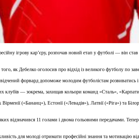
есійну ігрову кар’єру, розпочав новий етап у футболі — він ст
того, як Дебелко оголосив про відхід із великого футболу по за
освідчений форвард допоможе молодим футболістам розвиватись і
их клубів — зокрема, захищав кольори команд «Сталь», «Карпати»
 Вірменії («Бананц»), Естонії («Левадія»), Латвії («Ріга») та Бі
в яких відзначився 11 голами і двома гольовими передачами. Тепе
ивість для молоді отримати професійні знання та мотивацію ві