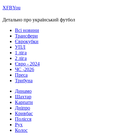
Х
FB
You
Детально про український футбол
Всі новини
Трансфери
Єврокубки
УПЛ
1 ліга
2 ліга
Євро - 2024
ЧС -2026
Преса
Трибуна
Динамо
Шахтар
Карпати
Дніпро
Кривбас
Полісся
Рух
Колос