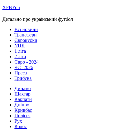
Х
FB
You
Детально про український футбол
Всі новини
Трансфери
Єврокубки
УПЛ
1 ліга
2 ліга
Євро - 2024
ЧС -2026
Преса
Трибуна
Динамо
Шахтар
Карпати
Дніпро
Кривбас
Полісся
Рух
Колос