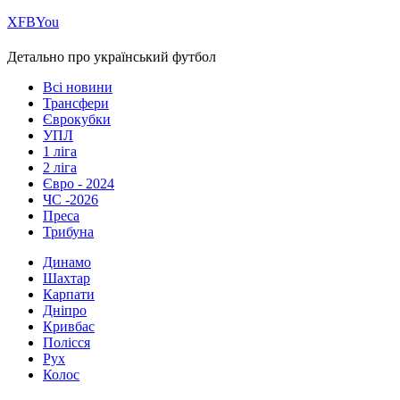
Х
FB
You
Детально про український футбол
Всі новини
Трансфери
Єврокубки
УПЛ
1 ліга
2 ліга
Євро - 2024
ЧС -2026
Преса
Трибуна
Динамо
Шахтар
Карпати
Дніпро
Кривбас
Полісся
Рух
Колос